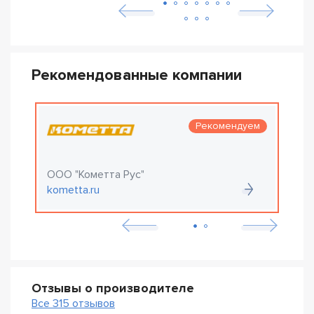
Рекомендованные компании
Рекомендуем
ООО "Кометта Рус"
О
kometta.ru
e
Отзывы о производителе
Все 315 отзывов