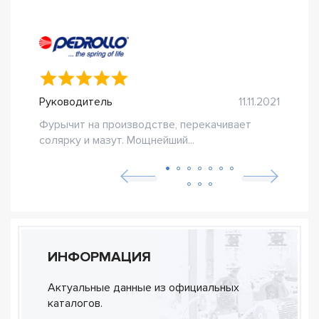
Руководитель
11.11.2021
Ser
Фурычит на производстве, перекачивает
Пост
солярку и мазут. Мощнейший...
техо
ИНФОРМАЦИЯ
Актуальные данные из официальных
каталогов.