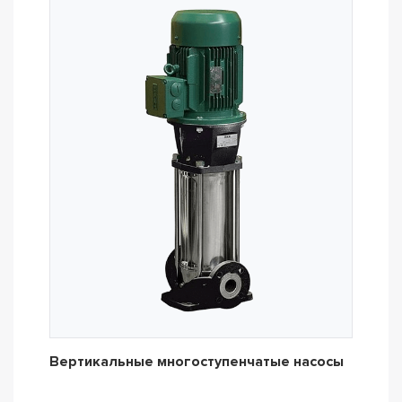
Вертикальные многоступенчатые насосы
Дре