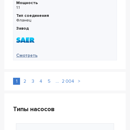
Мощность
1.1
Тип соединения
Фланец
Завод
— Saer L-4P 50-200S-192
Смотреть
1
2
3
4
5
…
2 004
>
Типы насосов