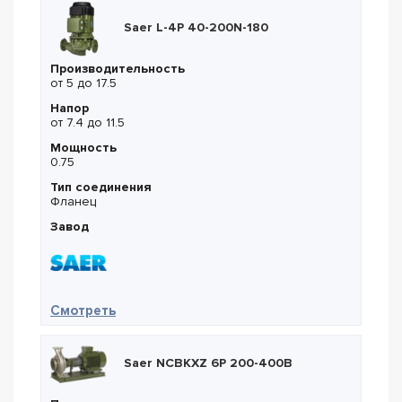
Saer L-4P 40-200N-180
Производительность
от 5 до 17.5
Напор
от 7.4 до 11.5
Мощность
0.75
Тип соединения
Фланец
Завод
— Saer L-4P 40-200N-180
Смотреть
Saer NCBKXZ 6P 200-400B