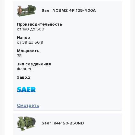
Saer NCBMZ 4P 125-400A
Производительность
от 180 до 500
Напор
от 38 до 56.8
Мощность
75
Тип соединения
Фланец
Завод
— Saer NCBMZ 4P 125-400A
Смотреть
Saer IR4P 50-250ND