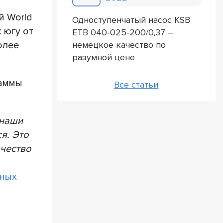
й World
Одноступенчатый насос KSB
 югу от
ETB 040-025-200/0,37 –
олее
немецкое качество по
разумной цене
раммы
Все статьи
 наши
я. Это
ачество
нных