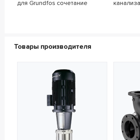
для Grundfos сочетание
канализ
надежности и эффективности
станции о
D-2
Товары производителя