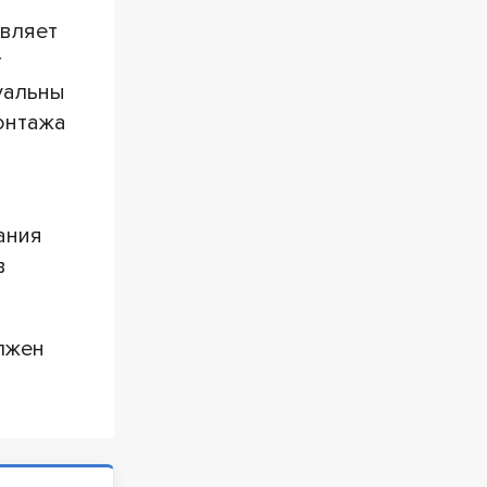
авляет
т
уальны
монтажа
ания
в
олжен