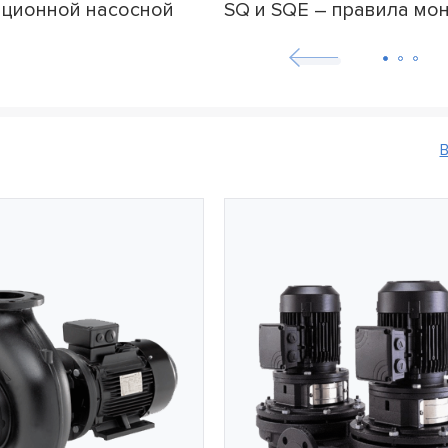
ационной насосной
SQ и SQE – правила мо
т Grundfos Sololift2
пусконаладки
В