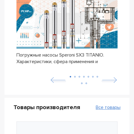
Погружные насосы Speroni SX3 TITANIO.
Сери
Характеристики, сфера применения и
унив
требования безопасности
цене
Товары производителя
Все товары