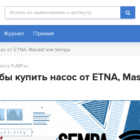
Поиск по каталогу
Журнал
Премия
сос от ETNA, Masdaf или Sempa
екта PUMP.su
бы купить насос от ETNA, Ma