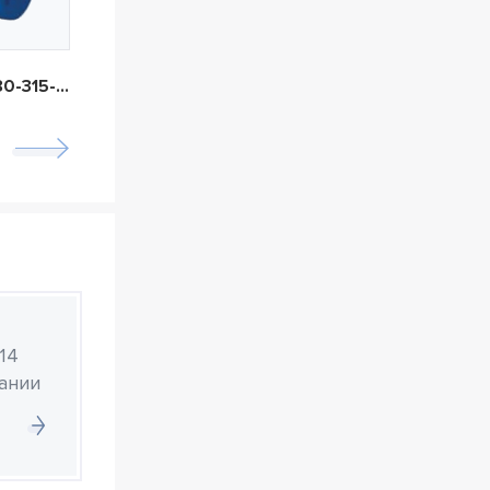
Masdaf INM 80-315-328
Masdaf INM-H 65-160-162
14
ании