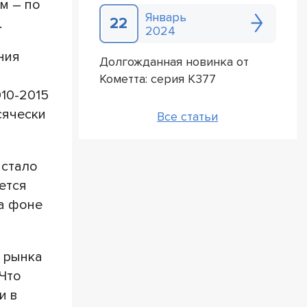
м – по
Январь
22
.
2024
ния
Долгожданная новинка от
Кометта: серия К377
10-2015
сячески
Все статьи
 стало
ется
а фоне
о рынка
 Что
и в