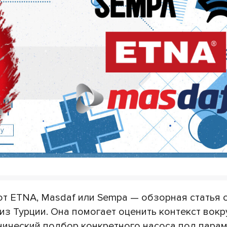
 от ETNA, Masdaf или Sempa — обзорная статья 
з Турции. Она помогает оценить контекст вокр
хнический подбор конкретного насоса под пара