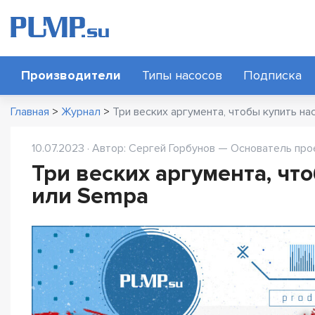
Производители
Типы насосов
Подписка
Главная
>
Журнал
>
Три веских аргумента, чтобы купить на
10.07.2023 · Автор: Сергей Горбунов — Основатель про
Три веских аргумента, что
или Sempa