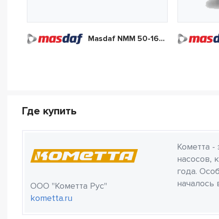
Masdaf NMM 50-160-174
Где купить
Кометта -
насосов, 
года. Осо
началось 
ООО "Кометта Рус"
kometta.ru