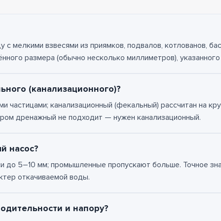
 с мелкими взвесями из приямков, подвалов, котлованов, ба
ённого размера (обычно несколько миллиметров), указанного
ьного (канализационного)?
и частицами; канализационный (фекальный) рассчитан на кр
ором дренажный не подходит — нужен канализационный.
й насос?
до 5–10 мм; промышленные пропускают больше. Точное значе
ктер откачиваемой воды.
одительности и напору?