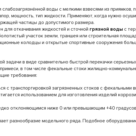
 слабозагрязнённой воды с мелкими взвесями из приямков, 
пор, мощность, тип жидкости. Применяют, когда нужно осуши
ержащей частицы до допустимого размера.
ен для откачивания жидкостей и сточной
грязной воды
с тер
 болотистый участок земли, траншея или строительная площ
ационные колодцы и открытые спортивные сооружения боль
й задачи в виде сравнительно быстрой перекачки серьезны
 примеси, в том числе фекальные стоки жилищно-коммунальны
щие требования:
ться с транспортировкой загрязненных стоков с фекальными 
тигается использованием для изготовления изделий коррози
 редко отклоняющимся ниже 0 или превышающим +40 градусов
ает разнообразие модельного ряда. Подобное оборудовани