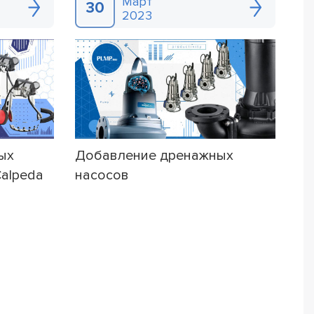
Март
30
2023
ых
Добавление дренажных
alpeda
насосов