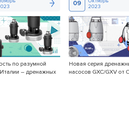
Ноябрь
Октябрь
09
2023
2023
сть по разумной
Новая серия дренажн
 Италии – дренажных
насосов GXC/GXV от C
Ebara DS