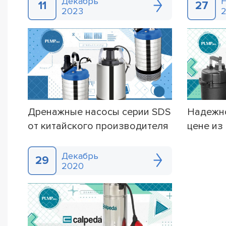
Декабрь
11
27
2023
Дренажные насосы серии SDS
Надежно
от китайского производителя
цене из
CNP
насосы 
Декабрь
29
2020