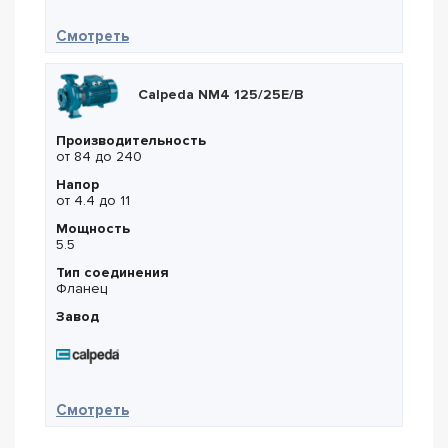
— KSB ETB 080-065-160/1,5 (арт. 48232900
Смотреть
Calpeda NM4 125/25E/B
Производительность
от 84 до 240
Напор
от 4.4 до 11
Мощность
5.5
Тип соединения
Фланец
Завод
— Calpeda NM4 125/25E/B
Смотреть