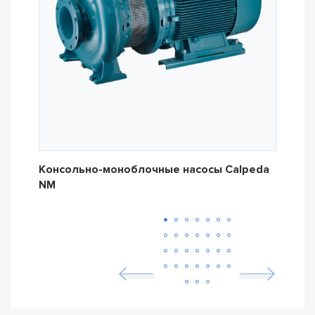
Консольно-моноблочные насосы Calpeda
Кон
NM
NM4