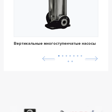
Вертикальные многоступенчатые насосы
Дре