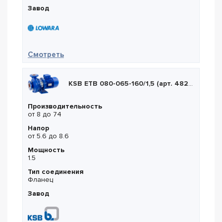
Завод
— Lowara NSCS 125-200/550
Смотреть
KSB ETB 080-065-160/1,5 (арт. 48232900)
Производительность
от 8 до 74
Напор
от 5.6 до 8.6
Мощность
1.5
Тип соединения
Фланец
Завод