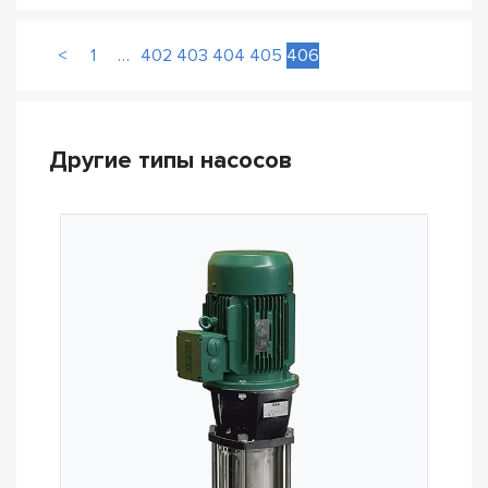
<
1
…
402
403
404
405
406
Другие типы насосов