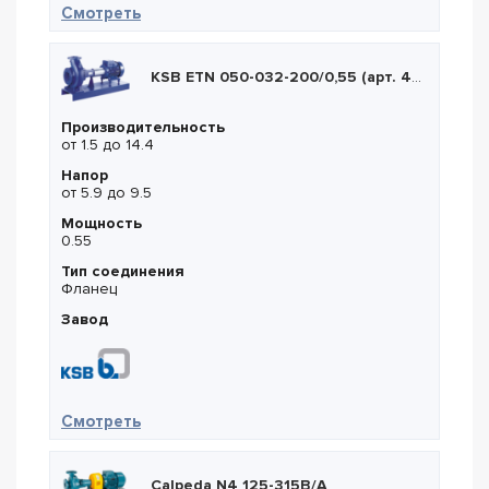
— Lowara ESHE 40-250/11
Смотреть
KSB ETN 050-032-200/0,55 (арт. 48255715)
Производительность
от 1.5 до 14.4
Напор
от 5.9 до 9.5
Мощность
0.55
Тип соединения
Фланец
Завод
— KSB ETN 050-032-200/0,55 (арт. 482557
Смотреть
Calpeda N4 125-315B/A