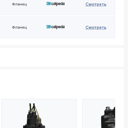
— Calped
Фланец
Смотреть
— Calped
Фланец
Смотреть