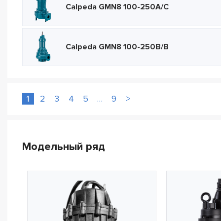
Calpeda GMN8 100-250A/C
Calpeda GMN8 100-250B/B
1
2
3
4
5
…
9
>
Модельный ряд