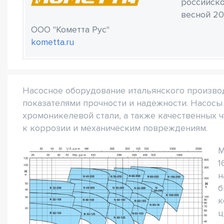
российско
весной 20
ООО "Кометта Рус"
kometta.ru
Насосное оборудование итальянского произво
показателями прочности и надежности. Насос
хромоникелевой стали, а также качественных 
к коррозии и механическим повреждениям.
М
1
н
б
к
ц