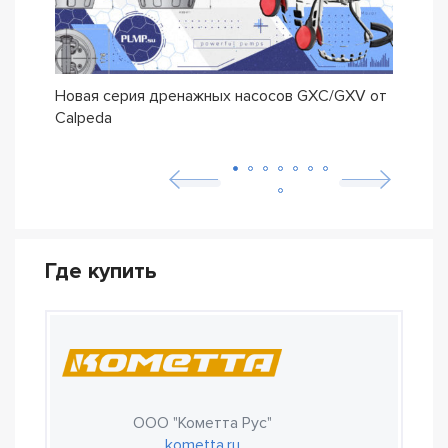
Новая серия дренажных насосов GXC/GXV от
Насо
Calpeda
трад
Где купить
ООО "Кометта Рус"
kometta.ru