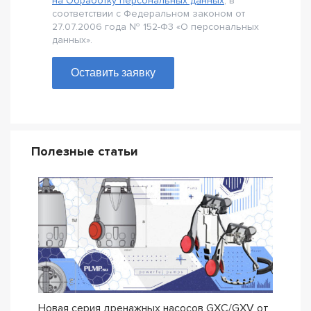
на Обработку персональных данных
, в
соответствии с Федеральном законом от
27.07.2006 года № 152-Ф3 «О персональных
данных».
Оставить заявку
Полезные статьи
Новая серия дренажных насосов GXC/GXV от
Насо