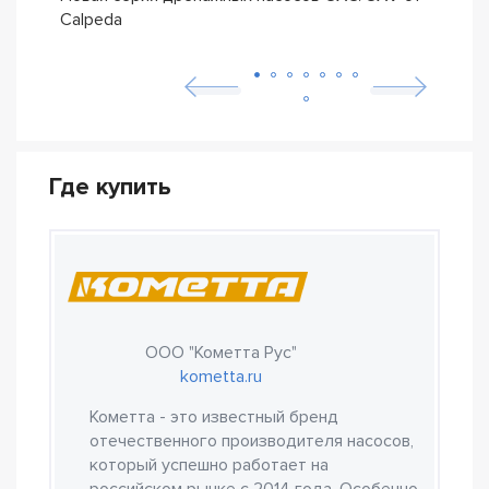
Calpeda
трад
Где купить
ООО "Кометта Рус"
kometta.ru
Кометта - это известный бренд
отечественного производителя насосов,
который успешно работает на