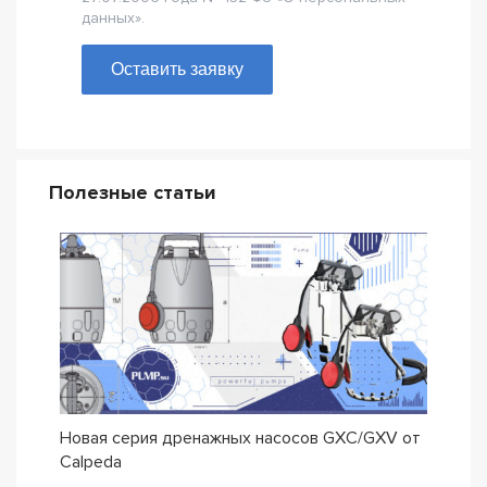
данных».
Оставить заявку
Полезные статьи
Новая серия дренажных насосов GXC/GXV от
Насо
Calpeda
трад