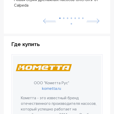
Calpeda
трад
Где купить
ООО "Кометта Рус"
kometta.ru
Кометта - это известный бренд
отечественного производителя насосов,
который успешно работает на