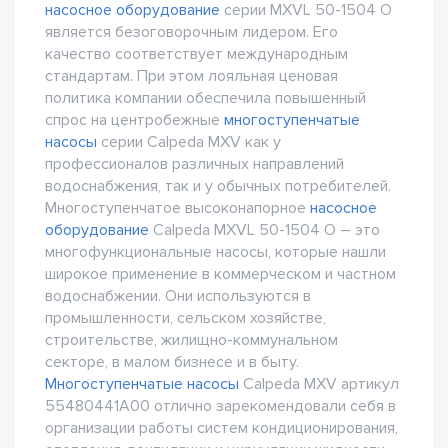
насосное оборудование
серии MXVL 50-1504 O
является безоговорочным лидером. Его
качество соответствует международным
стандартам. При этом лояльная ценовая
политика компании обеспечила повышенный
спрос на центробежные
многоступенчатые
насосы
серии Сalpeda MXV как у
профессионалов различных направлений
водоснабжения, так и у обычных потребителей.
Многоступенчатое высоконапорное
насосное
оборудование
Сalpeda MXVL 50-1504 O – это
многофункциональные насосы, которые нашли
широкое применение в коммерческом и частном
водоснабжении. Они используются в
промышленности, сельском хозяйстве,
строительстве, жилищно-коммунальном
секторе, в малом бизнесе и в быту.
Многоступенчатые насосы
Сalpeda MXV артикул
55480441A00 отлично зарекомендовали себя в
организации работы систем кондиционирования,