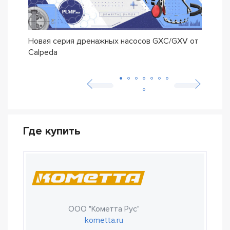
Новая серия дренажных насосов GXC/GXV от
Насо
Calpeda
трад
Где купить
ООО "Кометта Рус"
kometta.ru