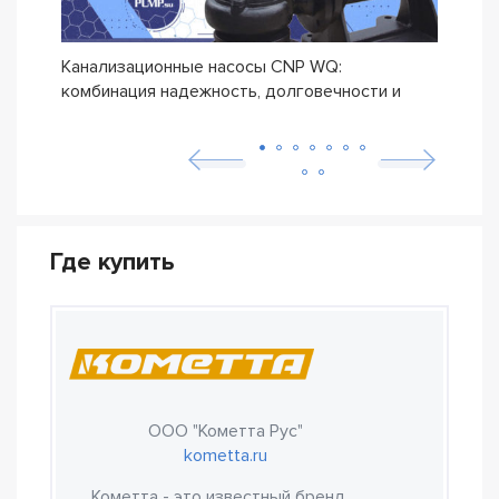
Канализационные насосы CNP WQ:
Дрен
комбинация надежность, долговечности и
прои
бюджетной цены
Где купить
ООО "Кометта Рус"
kometta.ru
Кометта - это известный бренд