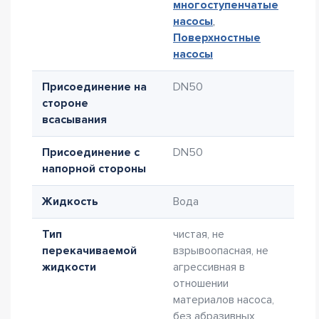
многоступенчатые
насосы
,
Поверхностные
насосы
Присоединение на
DN50
стороне
всасывания
Присоединение с
DN50
напорной стороны
Жидкость
Вода
Тип
чистая, не
перекачиваемой
взрывоопасная, не
жидкости
агрессивная в
отношении
материалов насоса,
без абразивных