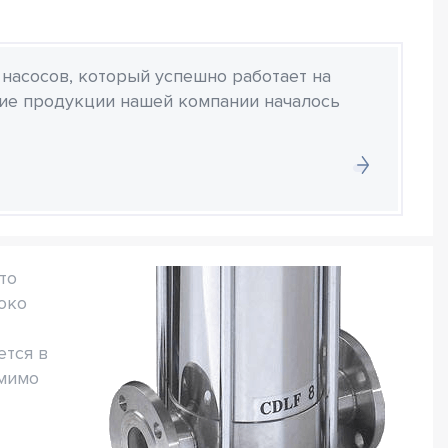
 насосов, который успешно работает на
ние продукции нашей компании началось
то
око
тся в
омимо