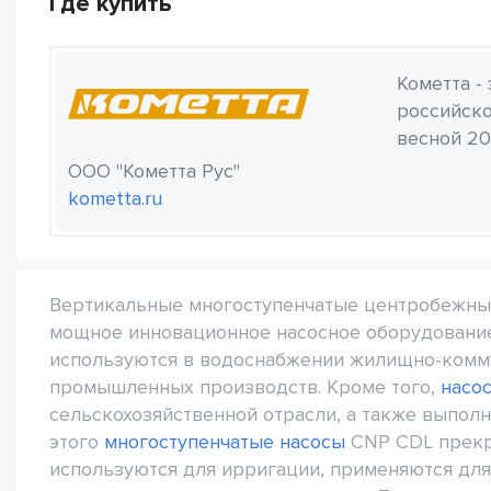
Где купить
Кометта -
российско
весной 20
ООО "Кометта Рус"
kometta.ru
Вертикальные многоступенчатые центробежные
мощное инновационное насосное оборудовани
используются в водоснабжении жилищно-комму
промышленных производств. Кроме того,
насо
сельскохозяйственной отрасли, а также выпол
этого
многоступенчатые насосы
CNP CDL прекр
используются для ирригации, применяются для