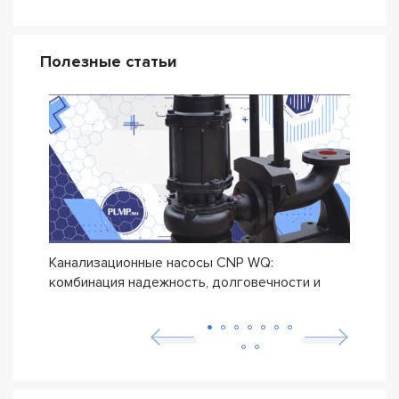
Полезные статьи
Канализационные насосы CNP WQ:
Дрен
комбинация надежность, долговечности и
прои
бюджетной цены