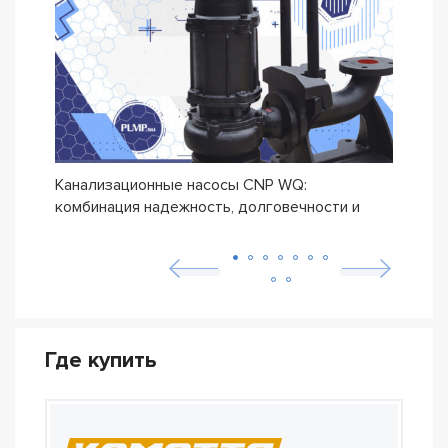
Канализационные насосы CNP WQ:
Дрен
комбинация надежность, долговечности и
прои
бюджетной цены
Где купить