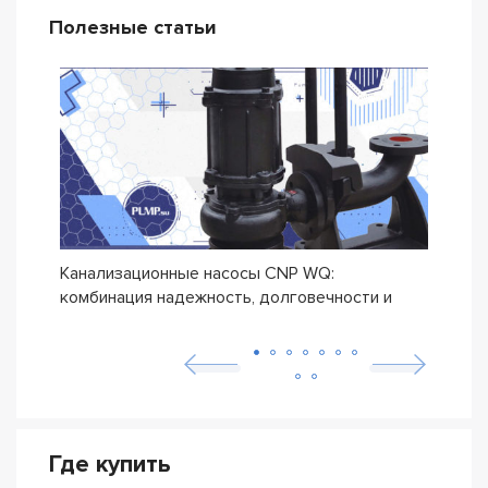
Полезные статьи
Канализационные насосы CNP WQ:
Дрен
комбинация надежность, долговечности и
прои
бюджетной цены
Где купить