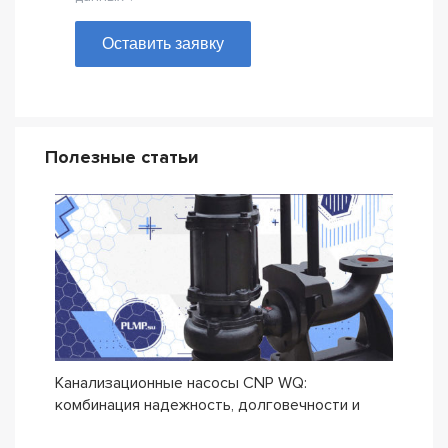
Оставить заявку
Полезные статьи
Канализационные насосы CNP WQ:
Дрен
комбинация надежность, долговечности и
прои
бюджетной цены