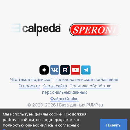
Что такое подписка?
Пользовательское соглашение
О проекте
Карта сайта
Политика обработки
персональных данных
Файлы Cookie
© 2020-2026 | База данных PUMP.su
business@pump.su
Мы используем файлы cookie. Продолжая
г. Москва, ул. Ленинская Слобода 19
работу с сайтом, вы подтверждаете, что
Реквизиты
полностью ознакомились и согласны с
Принять