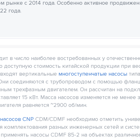
м рынке с 2014 года. Особенно активное продвиже
22 года.
т в число наиболее востребованных у отечественно
но доступную стоимость китайской продукции при в
 входят вертикальные
многоступенчатые насосы
типа
 Они соединяются с трубопроводом с помощью фланц
ным трехфазным двигателем. Он рассчитан на подкл
авляет 15 кВт. Масса насосов изменяется не менее зам
игателя равняется ~2900 об/мин.
насосов CNP
CDM/CDMF необходимо отметить универ
 комплектования разных инженерных сетей и систем
т применять насосы CDMF 85-2 на объектах различно