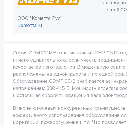
российско
весной 20
ООО "Кометта Рус"
kometta.ru
Серия CDM/CDMF от компании из КНР CNP входи
ничего удивительного, если учесть традицион
качестве ее изготовления. В модельную серию
расположены на одной высоте и по одной оси.
Оборудование CDMF 85-2 снабжается асинхрон
напряжением 380-415 В. Мощность агрегата сост
Постоянная скорость вращения вала электродв
В числе ключевых конкурентных преимуществ
эффективного использования оборудования для
ирригации, пожаротушения и т.д. Что позволяе