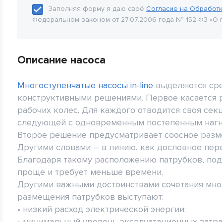
Заполняя форму я даю своё
Согласие на Обработ
Федеральном законом от 27.07.2006 года № 152-Ф3 «О 
Описание насоса
Многоступенчатые насосы in-line
выделяются сре
конструктивными решениями. Первое касается 
рабочих колес. Для каждого отводится своя сек
следующей с одновременным постепенным нагн
Второе решение предусматривает соосное разм
Другими словами – в линию, как дословное пере
Благодаря такому расположению патрубков, по
проще и требует меньше времени.
Другими важными достоинствами сочетания мног
размещения патрубков выступают:
• низкий расход электрической энергии;
• минимальный уровень эксплуатационных затра