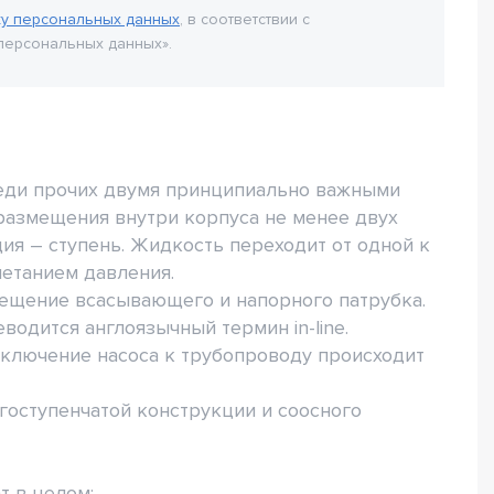
ку персональных данных
, в соответствии с
персональных данных».
ди прочих двумя принципиально важными
размещения внутри корпуса не менее двух
ция – ступень. Жидкость переходит от одной к
етанием давления.
ещение всасывающего и напорного патрубка.
водится англоязычный термин in-line.
дключение насоса к трубопроводу происходит
оступенчатой конструкции и соосного
т в целом;