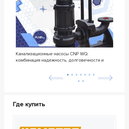
Канализационные насосы CNP WQ:
Дрен
комбинация надежность, долговечности и
прои
бюджетной цены
Где купить