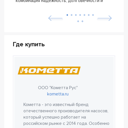
комбинация надежность, долговечности и
прои
бюджетной цены
Где купить
ООО "Кометта Рус"
kometta.ru
Кометта - это известный бренд
отечественного производителя насосов,
который успешно работает на
российском рынке с 2014 года. Особенно