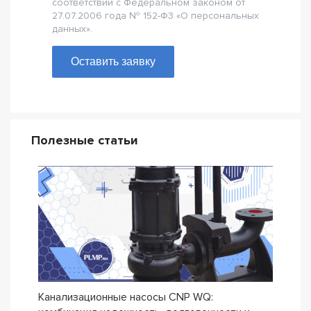
соответствии с Федеральном законом от
27.07.2006 года № 152-Ф3 «О персональных
данных».
Оставить заявку
Полезные статьи
Канализационные насосы CNP WQ:
Дрен