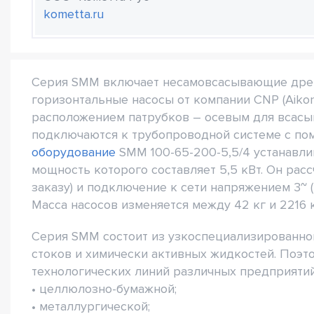
kometta.ru
Серия SMM включает несамовсасывающие дре
горизонтальные насосы от компании CNP (Aiko
расположением патрубков – осевым для всасы
подключаются к трубопроводной системе с п
оборудование
SMM 100-65-200-5,5/4 устанавли
мощность которого составляет 5,5 кВт. Он расс
заказу) и подключение к сети напряжением 3~ (
Масса насосов изменяется между 42 кг и 2216 к
Серия SMM состоит из узкоспециализированно
стоков и химически активных жидкостей. Поэт
технологических линий различных предприяти
• целлюлозно-бумажной;
• металлургической;