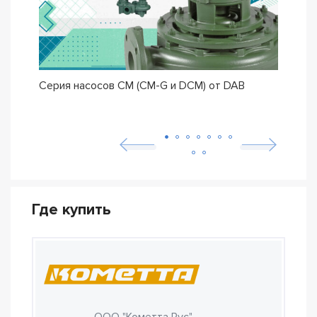
Серия насосов CM (CM-G и DCM) от DAB
Сери
IDEA
неис
Где купить