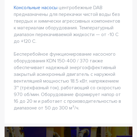
Консольные насосы
центробежные DAB
предназначены для перекачки чистой воды без
твердых и химически агрессивных компонентов
к материалам оборудования. Температурный
диапазон перекачиваемой жидкости — от -10 С
до +120 С.
Бесперебойное функционирование насосного
оборудования KDN 150-400 / 370 также
обеспечивает надежный энергоэффективный
закрытый асинхронный двигатель с наружной
вентиляцией мощностью 18.5 кВт, напряжением
3~ (трёхфазный ток), работающий со скоростью
970 об/мин. Оборудование формирует напор от
16 до 20 м и работает с производительностью в
диапазоне от 50 до 300 м³/ч.