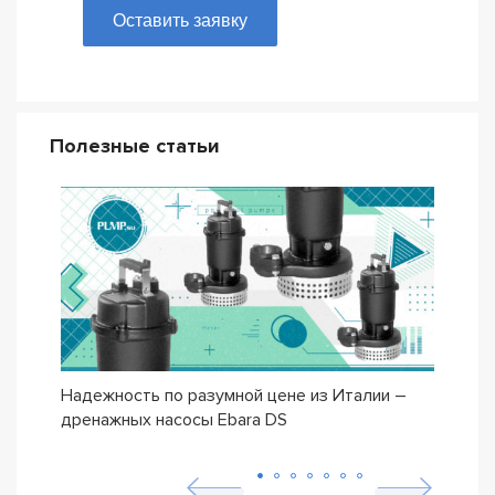
Оставить заявку
Полезные статьи
Надежность по разумной цене из Италии –
Насо
дренажных насосы Ebara DS
– се