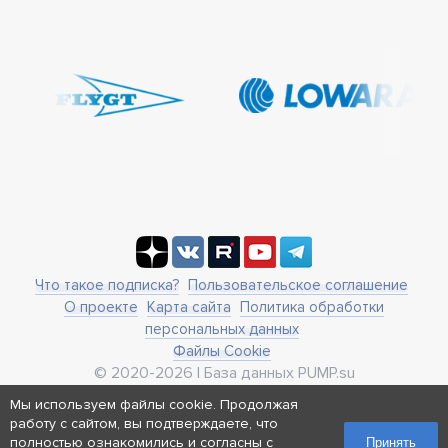
Что такое подписка?
Пользовательское соглашение
О проекте
Карта сайта
Политика обработки
персональных данных
Файлы Cookie
© 2020-2026 | База данных PUMP.su
business@pump.su
Мы используем файлы cookie. Продолжая
г. Москва, ул. Ленинская Слобода 19
работу с сайтом, вы подтверждаете, что
Реквизиты
полностью ознакомились и согласны с
Принять