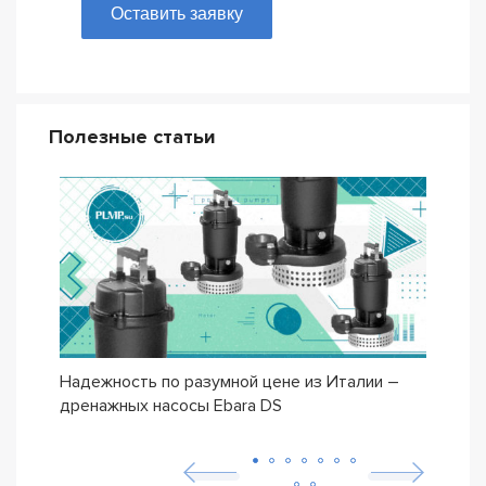
Оставить заявку
Полезные статьи
Надежность по разумной цене из Италии –
Насо
дренажных насосы Ebara DS
– се