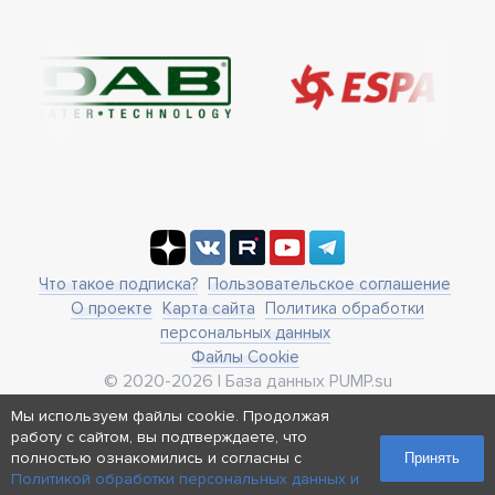
Что такое подписка?
Пользовательское соглашение
О проекте
Карта сайта
Политика обработки
персональных данных
Файлы Cookie
© 2020-2026 | База данных PUMP.su
business@pump.su
Мы используем файлы cookie. Продолжая
г. Москва, ул. Ленинская Слобода 19
работу с сайтом, вы подтверждаете, что
Реквизиты
полностью ознакомились и согласны с
Принять
Политикой обработки персональных данных и