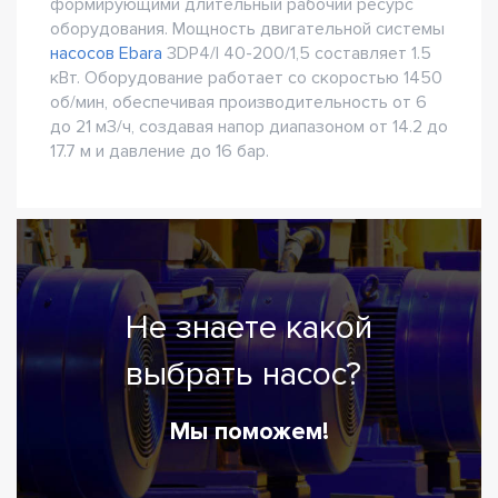
формирующими длительный рабочий ресурс
оборудования. Мощность двигательной системы
насосов Ebara
3DP4/I 40-200/1,5 составляет 1.5
кВт. Оборудование работает со скоростью 1450
об/мин, обеспечивая производительность от 6
до 21 м3/ч, создавая напор диапазоном от 14.2 до
17.7 м и давление до 16 бар.
Не знаете какой
выбрать насос?
Мы поможем!