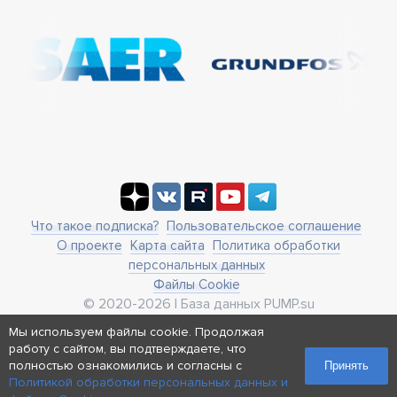
Что такое подписка?
Пользовательское соглашение
О проекте
Карта сайта
Политика обработки
персональных данных
Файлы Cookie
© 2020-2026 | База данных PUMP.su
business@pump.su
Мы используем файлы cookie. Продолжая
г. Москва, ул. Ленинская Слобода 19
работу с сайтом, вы подтверждаете, что
Реквизиты
полностью ознакомились и согласны с
Принять
Политикой обработки персональных данных и