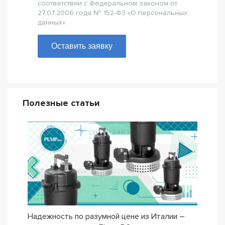
соответствии с Федеральном законом от
27.07.2006 года № 152-Ф3 «О персональных
данных».
Оставить заявку
Полезные статьи
Надежность по разумной цене из Италии –
Насо