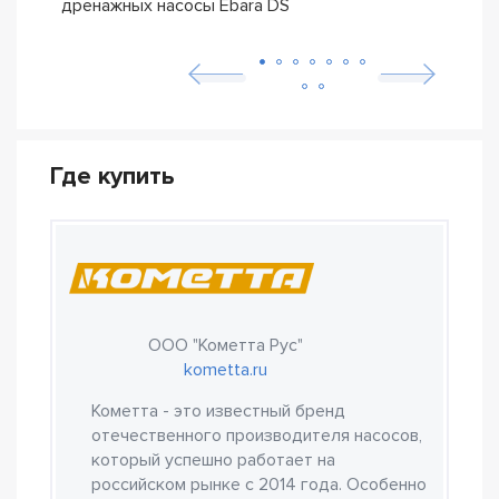
дренажных насосы Ebara DS
– се
Где купить
ООО "Кометта Рус"
kometta.ru
Кометта - это известный бренд
отечественного производителя насосов,
который успешно работает на
российском рынке с 2014 года. Особенно