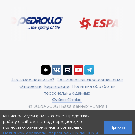
Что такое подписка?
Пользовательское соглашение
О проекте
Карта сайта
Политика обработки
персональных данных
Файлы Cookie
© 2020-2026 | База данных PUMP.su
business@pump.su
Мы используем файлы cookie. Продолжая
г. Москва, ул. Ленинская Слобода 19
работу с сайтом, вы подтверждаете, что
Реквизиты
полностью ознакомились и согласны с
Принять
Политикой обработки персональных данных и