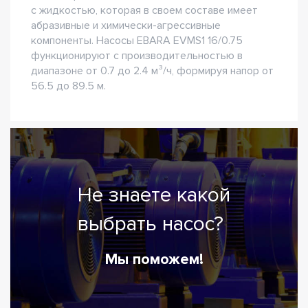
с жидкостью, которая в своем составе имеет
абразивные и химически-агрессивные
компоненты. Насосы EBARA EVMS1 16/0.75
функционируют с производительностью в
диапазоне от 0.7 до 2.4 м³/ч, формируя напор от
56.5 до 89.5 м.
Не знаете какой
выбрать насос?
Мы поможем!