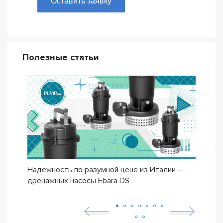
Оставить заявку
Полезные статьи
Надежность по разумной цене из Италии –
Насо
дренажных насосы Ebara DS
– се