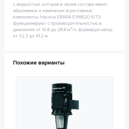
с жидкостью, которая в своем составе имеет
абразивные и химически-агрессивные
компоненты. Насосы EBARA EVMS20 6/7.5
функционируют с производительностью в
диапазоне от 10.8 до 28.8 м³/ч, формируя напор
от 52.3 до 91.2 м.
Похожие варианты