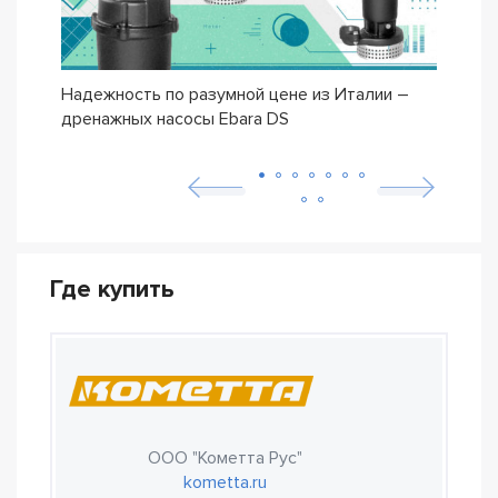
Надежность по разумной цене из Италии –
Насо
дренажных насосы Ebara DS
– се
Где купить
ООО "Кометта Рус"
kometta.ru