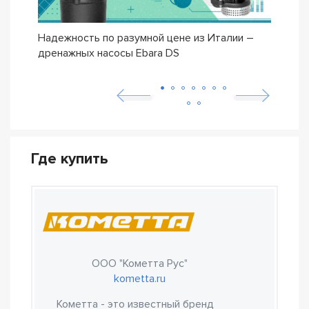
Надежность по разумной цене из Италии –
Насо
дренажных насосы Ebara DS
– се
Где купить
ООО "Кометта Рус"
kometta.ru
Кометта - это известный бренд