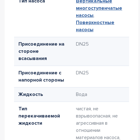
Тип насоса
Вертикальные
многоступенчатые
насосы
,
Поверхностные
насосы
Присоединение на
DN25
стороне
всасывания
Присоединение с
DN25
напорной стороны
Жидкость
Вода
Тип
чистая, не
перекачиваемой
взрывоопасная, не
жидкости
агрессивная в
отношении
материалов насоса,