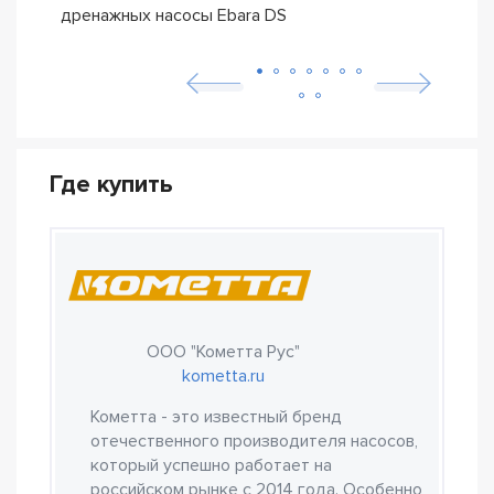
дренажных насосы Ebara DS
– се
Где купить
ООО "Кометта Рус"
kometta.ru
Кометта - это известный бренд
отечественного производителя насосов,
который успешно работает на
российском рынке с 2014 года. Особенно