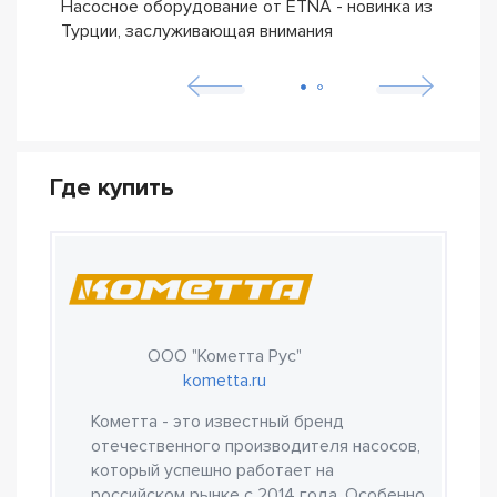
Насосное оборудование от ETNA - новинка из
Новы
Турции, заслуживающая внимания
из Т
Где купить
ООО "Кометта Рус"
kometta.ru
Кометта - это известный бренд
отечественного производителя насосов,
который успешно работает на
российском рынке с 2014 года. Особенно