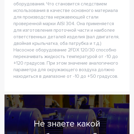
оборудования. Что становится следствием
использования в качестве основного материала
для производства нержавеющей стали
проверенной марки AISI 304. Она применяется
для изготовления проточной части и наиболее
ответственных деталей изделия (вал двигателя,
двойная крыльчатка, оба патрубка и т.д.)
Насосное оборудование 2FDX 120/30 способно
перекачивать жидкость температурой от -10 до
+120 градусов. При этом значение аналогичного
параметра для окружающего воздуха должно
находиться в диапазоне от -10 до +50 градусов.
Не знаете какой