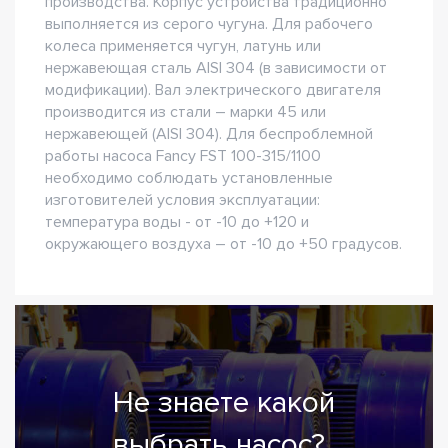
производства. Корпус устройства традиционно
выполняется из серого чугуна. Для рабочего
колеса применяется чугун, латунь или
нержавеющая сталь AISI 304 (в зависимости от
модификации). Вал электрического двигателя
производится из стали – марки 45 или
нержавеющей (AISI 304). Для беспроблемной
работы насоса Fancy FST 100-315/1100
необходимо соблюдать установленные
изготовителей условия эксплуатации:
температура воды - от -10 до +120 и
окружающего воздуха – от -10 до +50 градусов.
Не знаете какой
выбрать насос?