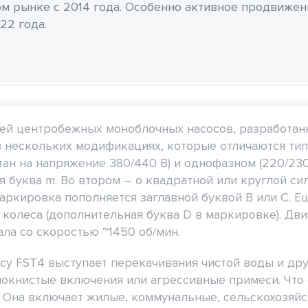
м рынке с 2014 года. Особенно активное продвиже
22 года.
лей центробежных моноблочных насосов, разработан
в нескольких модификациях, которые отличаются тип
тан на напряжение 380/440 В) и однофазном (220/23
 буква m. Во втором – о квадратной или круглой си
маркировка пополняется заглавной буквой B или C. 
 колеса (дополнительная буква D в маркировке). Дв
ла со скоростью ~1450 об/мин.
y FST4 выступает перекачивания чистой воды и дру
локнистые включения или агрессивные примеси. Что
. Она включает жилые, коммунальные, сельскохозя