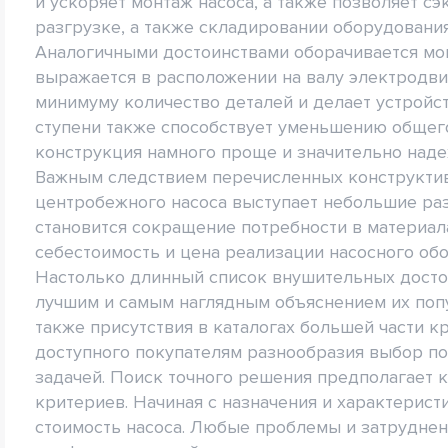
и ускоряет монтаж насоса, а также позволяет сэ
разгрузке, а также складировании оборудования
Аналогичными достоинствами оборачивается мо
выражается в расположении на валу электродвиг
минимуму количество деталей и делает устройс
ступени также способствует уменьшению общег
конструкция намного проще и значительно наде
Важным следствием перечисленных конструктив
центробежного насоса выступает небольшие раз
становится сокращение потребности в материала
себестоимость и цена реализации насосного об
Настолько длинный список внушительных достои
лучшим и самым наглядным объяснением их поп
также присутствия в каталогах большей части к
доступного покупателям разнообразия выбор п
задачей. Поиск точного решения предполагает 
критериев. Начиная с назначения и характерист
стоимость насоса. Любые проблемы и затруднен