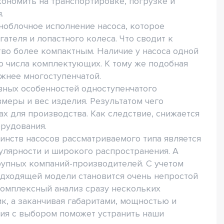
кономить на транспортировке, погрузке и
.
ноблочное исполнение насоса, которое
ателя и лопастного колеса. Что сводит к
тво более компактным. Наличие у насоса одной
о числа комплектующих. К тому же подобная
жнее многоступенчатой.
ных особенностей одноступенчатого
меры и вес изделия. Результатом чего
х для производства. Как следствие, снижается
орудования.
нств насосов рассматриваемого типа является
улярности и широкого распространения. А
рупных компаний-производителей. С учетом
одходящей модели становится очень непростой
комплексный анализ сразу нескольких
ик, а заканчивая габаритами, мощностью и
ия с выбором поможет устранить наши