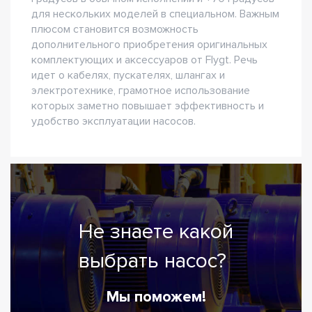
для нескольких моделей в специальном. Важным
плюсом становится возможность
дополнительного приобретения оригинальных
комплектующих и аксессуаров от Flygt. Речь
идет о кабелях, пускателях, шлангах и
электротехнике, грамотное использование
которых заметно повышает эффективность и
удобство эксплуатации насосов.
Не знаете какой
выбрать насос?
Мы поможем!