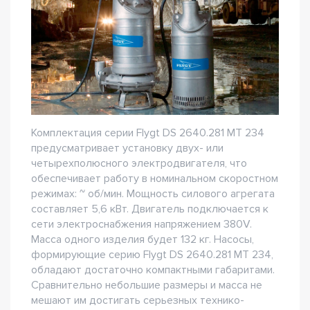
Комплектация серии Flygt DS 2640.281 MT 234
предусматривает установку двух- или
четырехполюсного электродвигателя, что
обеспечивает работу в номинальном скоростном
режимах: ~ об/мин. Мощность силового агрегата
составляет 5,6 кВт. Двигатель подключается к
сети электроснабжения напряжением 380V.
Масса одного изделия будет 132 кг. Насосы,
формирующие серию Flygt DS 2640.281 MT 234,
обладают достаточно компактными габаритами.
Сравнительно небольшие размеры и масса не
мешают им достигать серьезных технико-