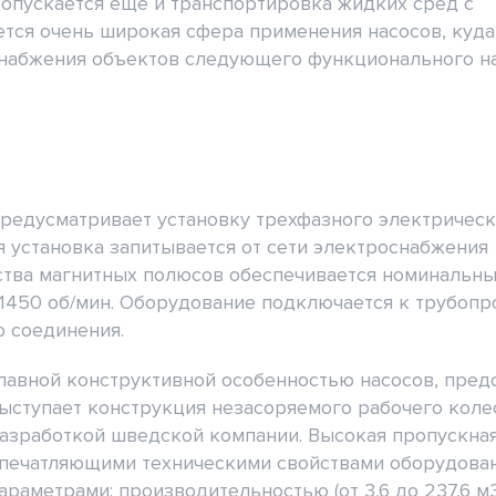
допускается еще и транспортировка жидких сред с
ется очень широкая сфера применения насосов, куда
снабжения объектов следующего функционального на
предусматривает установку трехфазного электричес
ая установка запитывается от сети электроснабжения
ства магнитных полюсов обеспечивается номинальн
1450 об/мин. Оборудование подключается к трубопр
 соединения.
лавной конструктивной особенностью насосов, предс
ыступает конструкция незасоряемого рабочего колес
азработкой шведской компании. Высокая пропускная
печатляющими техническими свойствами оборудова
араметрами: производительностью (от 3,6 до 237,6 м3/