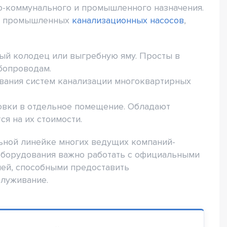
о-коммунального и промышленного назначения.
да промышленных
канализационных насосов
,
ный колодец или выгребную яму. Просты в
убопроводам.
ования систем канализации многоквартирных
овки в отдельное помещение. Обладают
я на их стоимости.
ьной линейке многих ведущих компаний-
оборудования важно работать с официальными
лей, способными предоставить
служивание.