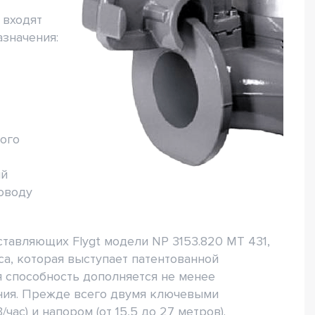
 входят
значения:
кого
ый
оводу
тавляющих Flygt модели NP 3153.820 MT 431,
а, которая выступает патентованной
 способность дополняется не менее
ния. Прежде всего двумя ключевыми
час) и напором (от 15,5 до 27 метров).