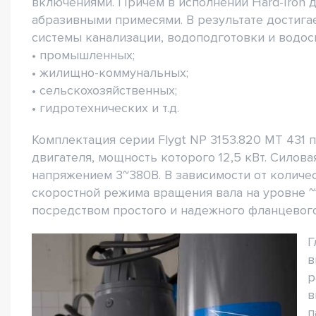
включениями. Причем в исполнении Hard-Iron 
абразивными примесями. В результате достига
системы канализации, водоподготовки и водо
• промышленных;
• жилищно-коммунальных;
• сельскохозяйственных;
• гидротехнических и т.д.
Комплектация серии Flygt NP 3153.820 MT 431 
двигателя, мощность которого 12,5 кВт. Силов
напряжением 3~380В. В зависимости от количе
скоростной режима вращения вала на уровне ~
посредством простого и надежного фланцевого
Г
в
р
в
п