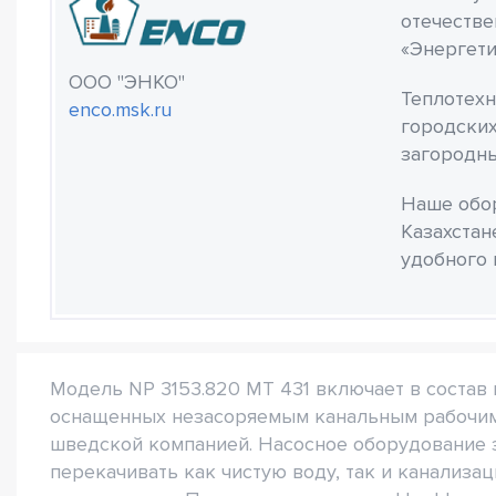
отечестве
«Энергети
ООО "ЭНКО"
Теплотехн
enco.msk.ru
городских
загородны
Наше обор
Казахстан
удобного 
Модель NP 3153.820 MT 431 включает в состав
оснащенных незасоряемым канальным рабочим
шведской компанией. Насосное оборудование з
перекачивать как чистую воду, так и канализа