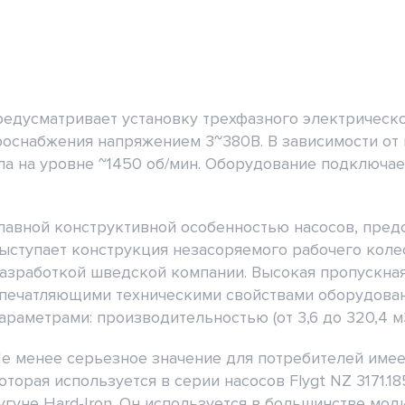
предусматривает установку трехфазного электрическо
троснабжения напряжением 3~380В. В зависимости от
 на уровне ~1450 об/мин. Оборудование подключае
лавной конструктивной особенностью насосов, предс
ыступает конструкция незасоряемого рабочего колес
азработкой шведской компании. Высокая пропускная
печатляющими техническими свойствами оборудова
араметрами: производительностью (от 3,6 до 320,4 м3/
е менее серьезное значение для потребителей имее
оторая используется в серии насосов Flygt NZ 3171.
угуне Hard-Iron. Он используется в большинстве мо