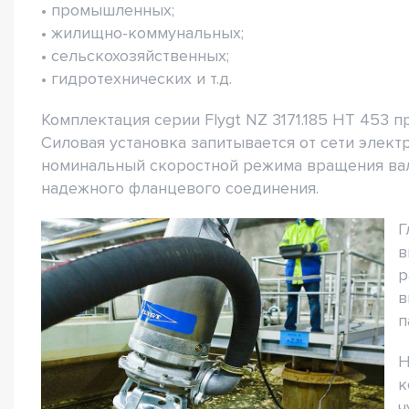
• промышленных;
• жилищно-коммунальных;
• сельскохозяйственных;
• гидротехнических и т.д.
Комплектация серии Flygt NZ 3171.185 HT 453 
Силовая установка запитывается от сети элек
номинальный скоростной режима вращения вала
надежного фланцевого соединения.
Г
в
р
в
п
Н
к
ч