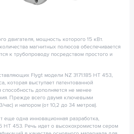
го двигателя, мощность которого 15 кВт.
 количества магнитных полюсов обеспечивается
тся к трубопроводу посредством простого и
тавляющих Flygt модели NZ 3171.185 HT 453,
а, которая выступает патентованной
 способность дополняется не менее
ния. Прежде всего двумя ключевыми
час) и напором (от 10,2 до 34 метров).
т еще одна инновационная разработка,
185 HT 453. Речь идет о высокохромистом сером
дификаций в качестве основного материала для