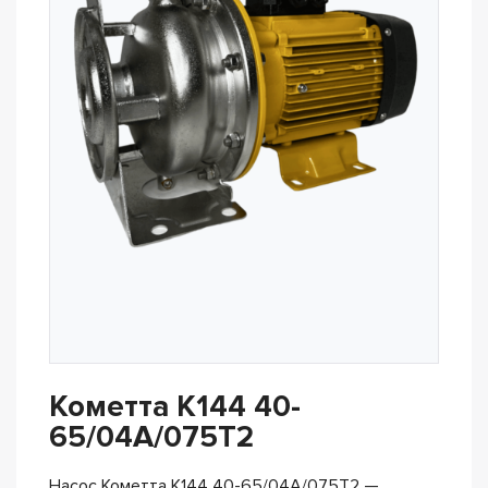
Кометта К144 40-
65/04А/075Т2
Насос Кометта К144 40-65/04А/075Т2 —