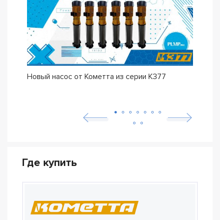
Новый насос от Кометта из серии К377
Долг
К37
Где купить