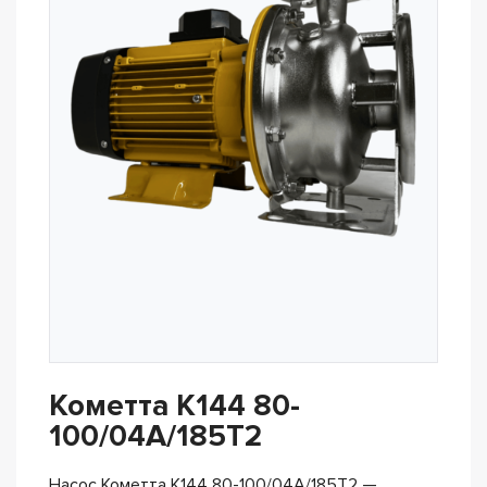
Кометта К144 80-
100/04А/185Т2
Насос Кометта К144 80-100/04А/185Т2 —