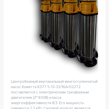
Центробежный вертикальный многоступенчатый
насос Кометта К377 5-13-32/16А/022Т2
поставляется с электрическим трехфазным
двигателем (3~400В) класса
энергоэффективности IE3. Его мощность
равняется 2,2 кВт. Силовой агрегат является