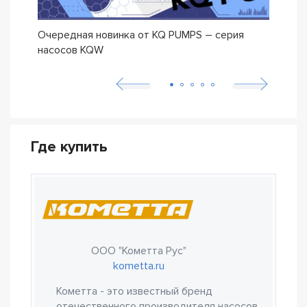
Очередная новинка от KQ PUMPS – серия
Нова
насосов KQW
Где купить
ООО "Кометта Рус"
kometta.ru
Кометта - это известный бренд
отечественного производителя насосов,