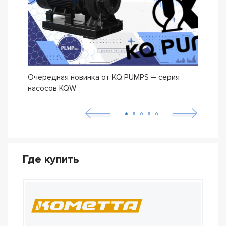
Очередная новинка от KQ PUMPS – серия
Нова
насосов KQW
Где купить