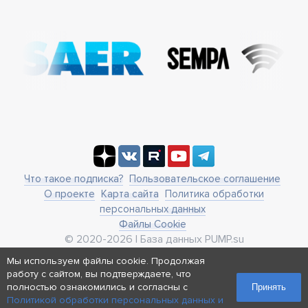
Что такое подписка?
Пользовательское соглашение
О проекте
Карта сайта
Политика обработки
персональных данных
Файлы Cookie
© 2020-2026 | База данных PUMP.su
business@pump.su
Мы используем файлы cookie. Продолжая
г. Москва, ул. Ленинская Слобода 19
работу с сайтом, вы подтверждаете, что
Реквизиты
полностью ознакомились и согласны с
Принять
Политикой обработки персональных данных и