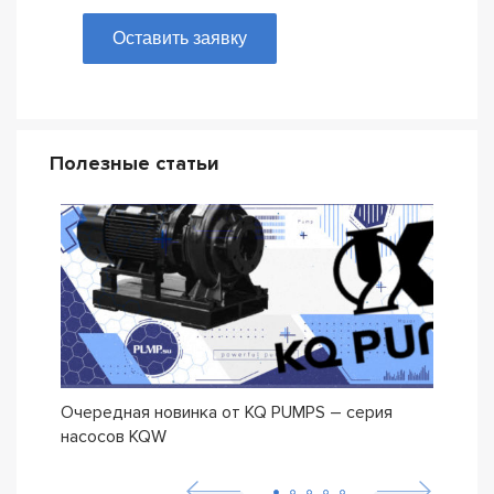
Оставить заявку
Полезные статьи
Очередная новинка от KQ PUMPS – серия
Нова
насосов KQW