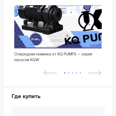
Очередная новинка от KQ PUMPS – серия
Нова
насосов KQW
Где купить